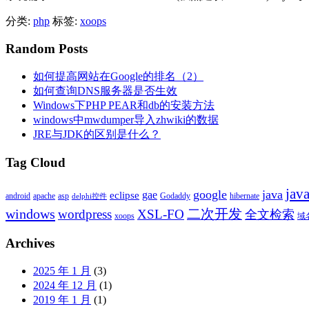
分类:
php
标签:
xoops
Random Posts
如何提高网站在Google的排名（2）
如何查询DNS服务器是否生效
Windows下PHP PEAR和db的安装方法
windows中mwdumper导入zhwiki的数据
JRE与JDK的区别是什么？
Tag Cloud
ja
google
java
gae
eclipse
android
apache
asp
Godaddy
hibernate
delphi控件
windows
二次开发
wordpress
XSL-FO
全文检索
xoops
域
Archives
2025 年 1 月
(3)
2024 年 12 月
(1)
2019 年 1 月
(1)