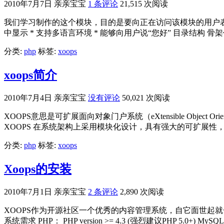
2010年7月7日
亲亲宝宝
1 条评论
21,515 次阅读
我们学习制作的这个模块，目的是要向正在访问该模块的用户表示欢迎,现
中显示 * 支持多语言环境 * 能够向用户说“您好” 目录结构 骨架代
分类:
php
标签:
xoops
xoops简介
2010年7月4日
亲亲宝宝
没有评论
50,021 次阅读
XOOPS意思是可扩展面向对象门户系统（eXtensible Object Orie
XOOPS 在系统架构上采用模块化设计，具有强大的可扩展性，
分类:
php
标签:
xoops
Xoops的安装
2010年7月1日
亲亲宝宝
2 条评论
2,890 次阅读
XOOPS作为开源社区一个优秀的内容管理系统，自它面世起
系统需求 PHP： PHP version >= 4.3 (强烈建议PHP 5.0+) MySQ