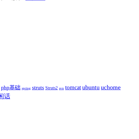
ubuntu
uchome
tomcat
php基础
struts
Struts2
spring
svn
闲话