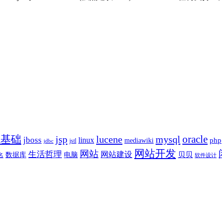
va基础
oracle
jsp
lucene
mysql
jboss
linux
php
mediawiki
jstl
jdbc
网站开发
网站
生活哲理
网站建设
贝贝
数据库
电脑
名
软件设计