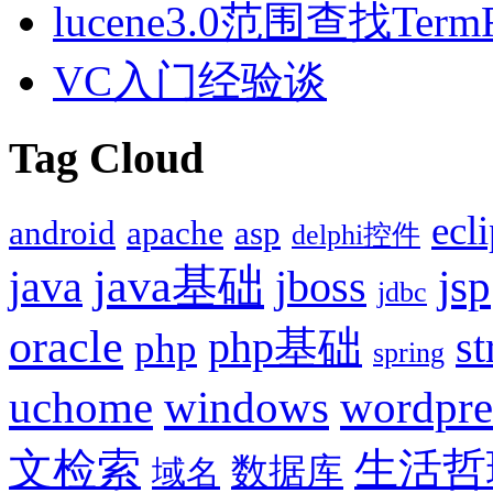
lucene3.0范围查找TermR
VC入门经验谈
Tag Cloud
ecl
android
apache
asp
delphi控件
java基础
jsp
java
jboss
jdbc
oracle
php基础
st
php
spring
uchome
windows
wordpre
文检索
生活哲
数据库
域名