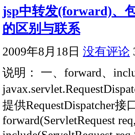
jsp中转发(forward)、包含
的区别与联系
2009年8月18日
没有评论
说明： 一、forward、incl
javax.servlet.RequestD
提供RequestDispatc
forward(ServletRequest req
include(ServeltRequest r