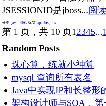
JSESSIONID是jboss...
阅
分类:
java
,
网站
标签:
apache
,
jboss
第 1 页，共 10 页
1
2
3
4
5
...
Random Posts
珠心算，练就小神算
mysql 查询所有表名
Java中实现IP和长整形的转
架构设计师与SOA，第