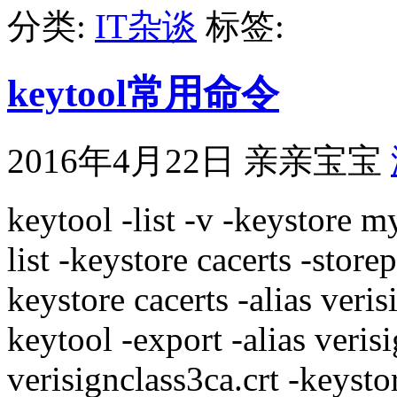
分类:
IT杂谈
标签:
keytool常用命令
2016年4月22日
亲亲宝宝
keytool -list -v -keystore m
list -keystore cacerts -store
keystore cacerts -alias veri
keytool -export -alias verisi
verisignclass3ca.crt -keysto