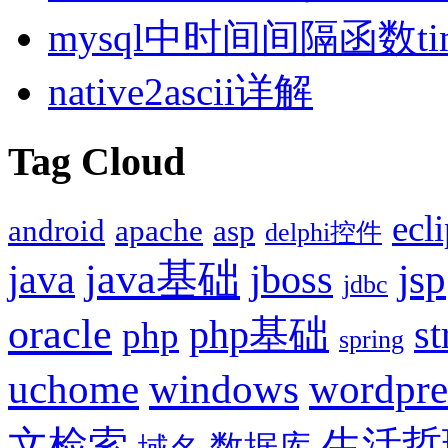
mysql中时间间隔函数times
native2ascii详解
Tag Cloud
ecl
android
apache
asp
delphi控件
java基础
jsp
java
jboss
jdbc
oracle
php基础
st
php
spring
uchome
windows
wordpre
文检索
生活哲
数据库