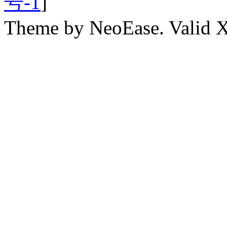
号-1
]
Theme by NeoEase. Valid 