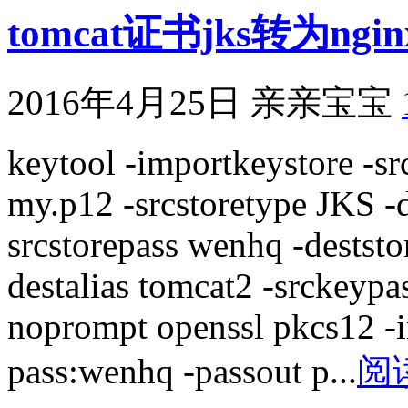
tomcat证书jks转为ngi
2016年4月25日
亲亲宝宝
keytool -importkeystore -sr
my.p12 -srcstoretype JKS -
srcstorepass wenhq -deststo
destalias tomcat2 -srckeyp
noprompt openssl pkcs12 -
pass:wenhq -passout p...
阅