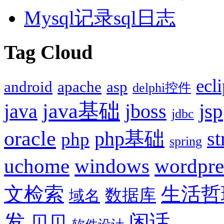
Mysql记录sql日志
Tag Cloud
ecl
android
apache
asp
delphi控件
java基础
jsp
java
jboss
jdbc
oracle
php基础
st
php
spring
uchome
windows
wordpre
文检索
生活哲
数据库
域名
发
闲话
贝贝