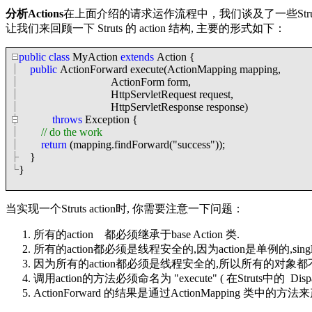
分析Actions
在上面介绍的请求运作流程中，我们谈及了一些Strut
让我们来回顾一下 Struts 的 action 结构, 主要的形式如下：
public
class
MyAction
extends
Action
{
public
ActionForward execute(ActionMapping mapping,
ActionForm form,
HttpServletRequest request,
HttpServletResponse response)
throws
Exception
{
//
do the work
return
(mapping.findForward(
"
success
"
));
}
}
当实现一个Struts action时, 你需要注意一下问题：
所有的action 都必须继承于base Action 类.
所有的action都必须是线程安全的,因为action是单例的,single
因为所有的action都必须是线程安全的,所以所有的对象
调用action的方法必须命名为 "execute" ( 在Struts中
ActionForward 的结果是通过ActionMapping 类中的方法来