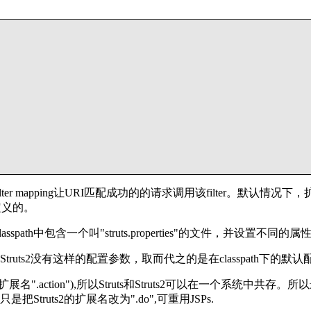
ilter mapping让URI匹配成功的的请求调用该filter。默认情况下，扩
属性定义的。
。通过在classpath中包含一个叫"struts.properties"的文
Struts2没有这样的配置参数，取而代之的是在classpath下的默认配置文件
ts2 actions(扩展名".action"),所以Struts和Struts2可以在
uts2的扩展名改为".do",可重用JSPs.