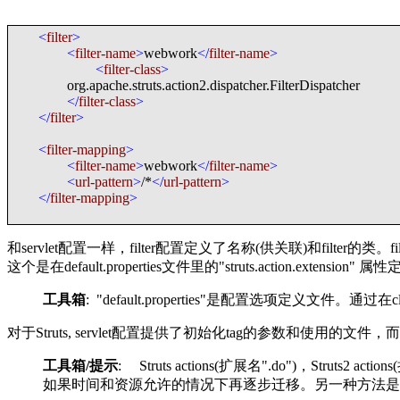
<
filter
>
<
filter-name
>
webwork
</
filter-name
>
<
filter-class
>
org.apache.struts.action2.dispatcher.FilterDispatcher
</
filter-class
>
</
filter
>
<
filter-mapping
>
<
filter-name
>
webwork
</
filter-name
>
<
url-pattern
>
/*
</
url-pattern
>
</
filter-mapping
>
和servlet配置一样，filter配置定义了名称(供关联)和filter的类。f
这个是在default.properties文件里的"struts.action.extension" 
工具箱
: "default.properties"是配置选项定义文件
对于Struts, servlet配置提供了初始化tag的参数和使用的文件，而
工具箱/提示
: Struts actions(扩展名".do")，Stru
如果时间和资源允许的情况下再逐步迁移。另一种方法是只是把Str