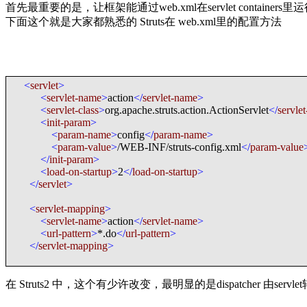
首先最重要的是，让框架能通过web.xml在servlet containers里
下面这个就是大家都熟悉的 Struts在 web.xml里的配置方法
<
servlet
>
<
servlet-name
>
action
</
servlet-name
>
<
servlet-class
>
org.apache.struts.action.ActionServlet
</
servlet
<
init-param
>
<
param-name
>
config
</
param-name
>
<
param-value
>
/WEB-INF/struts-config.xml
</
param-value
</
init-param
>
<
load-on-startup
>
2
</
load-on-startup
>
</
servlet
>
<
servlet-mapping
>
<
servlet-name
>
action
</
servlet-name
>
<
url-pattern
>
*.do
</
url-pattern
>
</
servlet-mapping
>
在 Struts2 中，这个有少许改变，最明显的是dispatcher 由servlet转