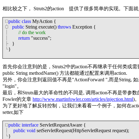
相比较之下， Struts2的action 提供了很多简单的实现。下面
public
class
MyAction
{
public
String execute()
throws
Exception
{
//
do the work
return
"
success
"
;
}
}
首先你会注意到的是，Struts2中的action不再继承于任何类或
public String methodName() 方法都能通过配置来调用action.
另外，你会注意到返回值不再是"ActionForward ",而是String, 如
"login"。
最后，和Struts最大的革命性的不同是, 调用action不再是带参数的。那你如
Fowler的文章
http://www.martinfowler.com/articles/injection.html
)
为了更好地了解反转控制，让我们来看看一个例子，如何在action处理过
setter,如下
public
interface
ServletRequestAware
{
public
void
setServletRequest(HttpServletRequest request);
}