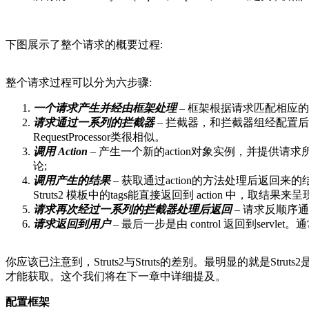
下图展示了整个请求的概要过程:
整个请求过程可以分为六步骤:
一个请求产生并经由框架处理
– 框架根据请求匹配相应的配
请求通过一系列的拦截器
– 拦截器，和拦截器组经配置后，能
RequestProcessor类很相似。
调用 Action
– 产生一个新的action对象实例，并提供请
论;
调用产生的结果
– 获取通过action的方法处理后返回来
Struts2 模板中的tags能直接返回到 action 中，取结
请求再次经过一系列的拦截器处理后返回
– 请求反顺序
请求返回到用户
– 最后一步是由 control 返回到serv
你应该已注意到，Struts2与Struts的差别。最明显的就是Struts2是p
才能获取。这个我们将在下一章中详细提及。
配置框架