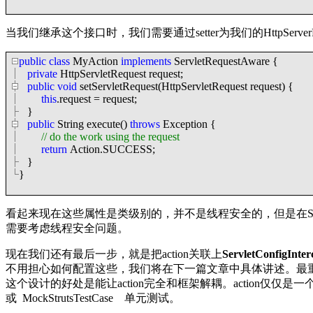
当我们继承这个接口时，我们需要通过setter为我们的HttpServer
public
class
MyAction
implements
ServletRequestAware
{
private
HttpServletRequest request;
public
void
setServletRequest(HttpServletRequest request)
{
this
.request
=
request;
}
public
String execute()
throws
Exception
{
//
do the work using the request
return
Action.SUCCESS;
}
}
看起来现在这些属性是类级别的，并不是线程安全的，但是在Str
需要考虑线程安全问题。
现在我们还有最后一步，就是把action关联上
ServletConfigInter
不用担心如何配置这些，我们将在下一篇文章中具体讲述。最重要
这个设计的好处是能让action完全和框架解耦。action仅仅是一个被框
或 MockStrutsTestCase 单元测试。