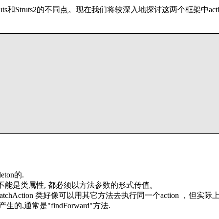
s和Struts2的不同点。现在我们将较深入地探讨这两个框架中act
ton的.
都不能是类属性, 都必须以方法参数的形式传值。
的 DispatchAction 类好像可以用其它方法去执行同一个action ，但实
产生的,通常是"findForward"方法.