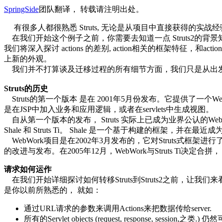
SpringSide
团队翻译， 转载请注明出处。
有很多人都很熟悉 Struts, 无论是从项目中直接获得的实战经验还
在我们开始这个例子之前，你需要去知道一点 Struts2的背景
我们将深入探讨 actions 的差别, action相关的框架特征，和a
上新的外观。
我们并不打算谈及迁移过程的所有细节方面，我们只是从出发点开始
Struts的历史
Struts的第一个版本 是在 2001年5月份发布。它提供了一个W
是在JSP中加入业务和应用逻辑，或者在servlets中生成视图。
自从第一个版本的发布， Struts 实际上已成为业界公认的W
Shale 和 Struts Ti。 Shale 是一个基于构建的框架，并在最
WebWork项目是在2002年3月发布的，它对Struts式框
的改进与发布。在2005年12月，WebWork与Struts Ti决定合拼， 再此同时，
请求如何运作
在我们开始详细探讨如何转移Struts到Struts2之前，让
是你以前所熟悉的， 就如：
通过URL请求的参数来调用Actions来把数据传给server.
所有的Servlet objects (request, response, session,之类