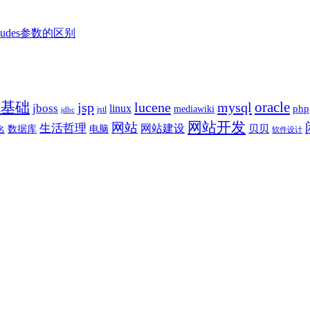
Excludes参数的区别
va基础
oracle
jsp
lucene
mysql
jboss
linux
php
mediawiki
jstl
jdbc
网站开发
网站
生活哲理
网站建设
贝贝
数据库
电脑
名
软件设计