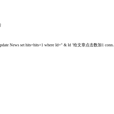
号
sqlStr="update News set hits=hits+1 where Id=" & Id ’给文章点击数加1 co