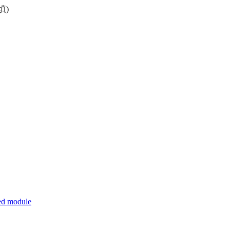
填)
ed module