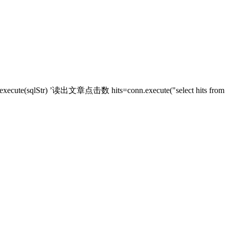
nn.execute(sqlStr) ’读出文章点击数 hits=conn.execute("select hits from