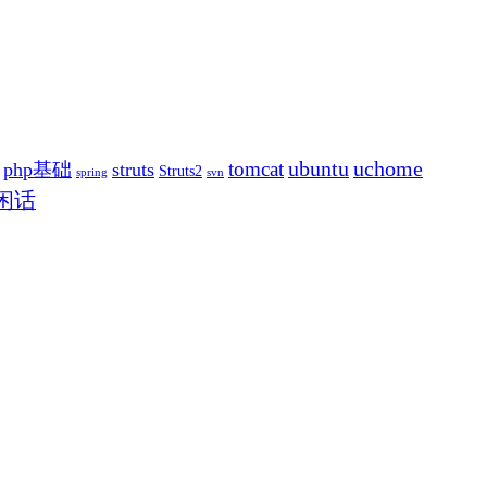
ubuntu
uchome
tomcat
php基础
struts
Struts2
spring
svn
闲话