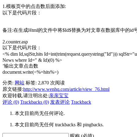
1.模板页中的点击数后面添加:
以下是代码片段：
备注:在生成Html的文件中将$Id$替换为对文章在数据库中的id
2.counter.asp
以下是代码片段：
<% dim Id,sqlStr,hits Id=int(trim(request.querystring("Id"))) 
News where Id=" & Id)(0) %>
’输出文章点击数
document.write(<%=hits%>)
分类:
网站
标签:
2,870 次阅读
原文链接:
http://www.wenhq.com/article/view_76.html
欢迎转载,请注明出处:
亲亲宝宝
评论 (0)
Trackbacks (0)
发表评论
Trackback
本文目前尚无任何评论.
本文目前尚无任何 trackbacks 和 pingbacks.
昵称 (必填)