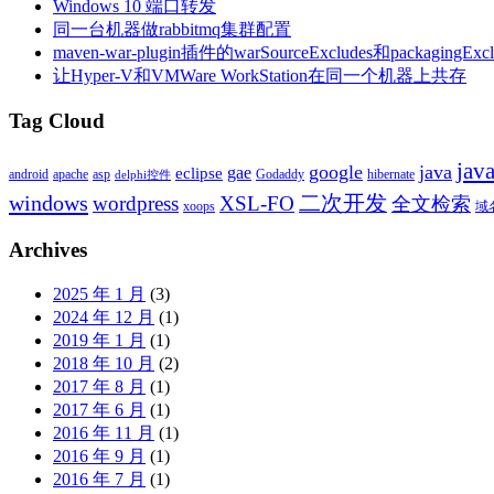
Windows 10 端口转发
同一台机器做rabbitmq集群配置
maven-war-plugin插件的warSourceExcludes和packaging
让Hyper-V和VMWare WorkStation在同一个机器上共存
Tag Cloud
ja
google
java
gae
eclipse
android
apache
asp
Godaddy
hibernate
delphi控件
windows
二次开发
wordpress
XSL-FO
全文检索
xoops
域
Archives
2025 年 1 月
(3)
2024 年 12 月
(1)
2019 年 1 月
(1)
2018 年 10 月
(2)
2017 年 8 月
(1)
2017 年 6 月
(1)
2016 年 11 月
(1)
2016 年 9 月
(1)
2016 年 7 月
(1)