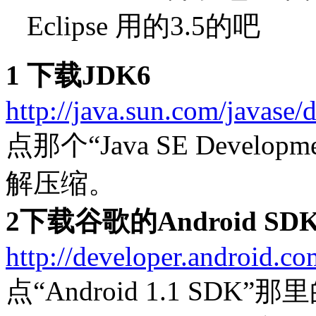
Eclipse 用的3.5的吧
1 下载JDK6
http://java.sun.com/javase
点那个“Java SE Develop
解压缩。
2下载谷歌的Android SD
http://developer.android.co
点“Android 1.1 S