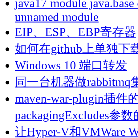
java17 module java.base 
unnamed module
EIP、ESP、EBP寄存器
如何在github上单独
Windows 10 端口转发
同一台机器做rabbitm
maven-war-plugin插件的
packagingExcludes
让Hyper-V和VMWare