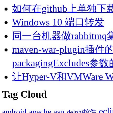
如何在github上单独
Windows 10 端口转发
同一台机器做rabbitm
maven-war-plugin插件的
packagingExcludes
让Hyper-V和VMWare
Tag Cloud
ecl
android
apache
asp
delphi控件