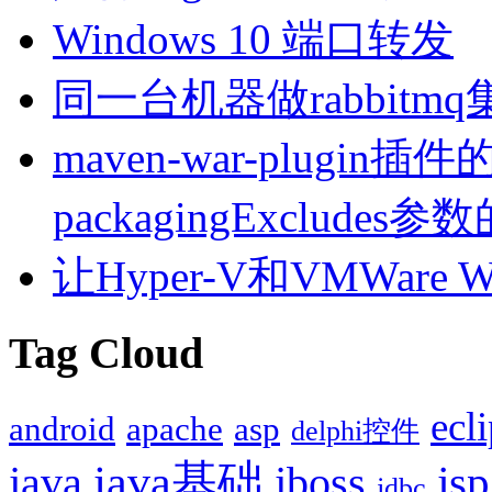
Windows 10 端口转发
同一台机器做rabbitm
maven-war-plugin插件的
packagingExcludes
让Hyper-V和VMWare
Tag Cloud
ecl
android
apache
asp
delphi控件
java基础
jsp
java
jboss
jdbc