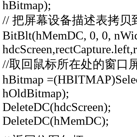
hBitmap);
// 把屏幕设备描述表拷
BitBlt(hMemDC, 0, 0, nWid
hdcScreen,rectCapture.lef
//取回鼠标所在处的窗口
hBitmap =(HBITMAP)Sele
hOldBitmap);
DeleteDC(hdcScreen);
DeleteDC(hMemDC);