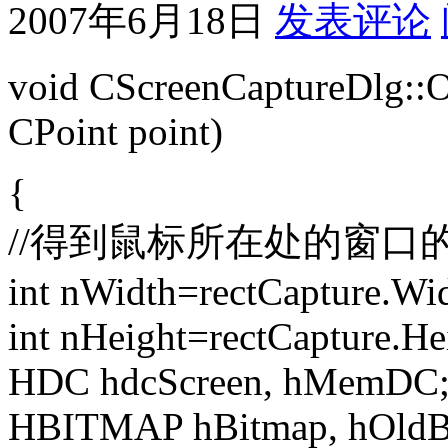
2007年6月18日
发表评论
void CScreenCaptureDlg::
CPoint point)
{
//得到鼠标所在处的窗口
int nWidth=rectCapture.Wid
int nHeight=rectCapture.Hei
HDC hdcScreen, hMemDC
HBITMAP hBitmap, hOldB