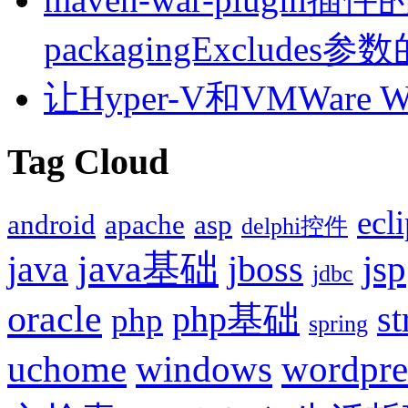
packagingExcludes
让Hyper-V和VMWare
Tag Cloud
ecl
android
apache
asp
delphi控件
java基础
jsp
java
jboss
jdbc
oracle
php基础
st
php
spring
uchome
windows
wordpre