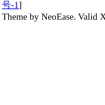
号-1
]
Theme by NeoEase. Valid 