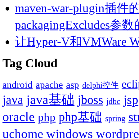
maven-war-plugin插件的
packagingExcludes
让Hyper-V和VMWare
Tag Cloud
ecl
android
apache
asp
delphi控件
java基础
jsp
java
jboss
jdbc
oracle
php基础
st
php
spring
uchome
windows
wordpre