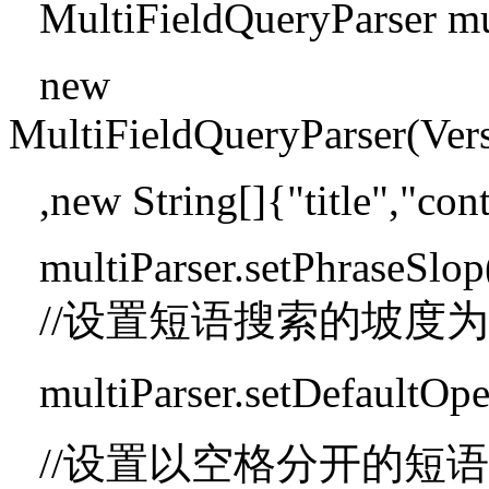
MultiFieldQueryParser mu
new
MultiFieldQueryParser(
,new String[]{"title","con
multiParser.setPhraseSlop
//设置短语搜索的坡度为
multiParser.setDefaultOp
//设置以空格分开的短