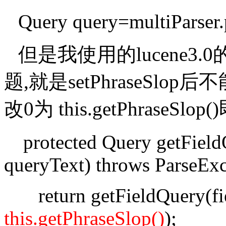
Query query=multiParser.p
但是我使用的lucene3.0的Mu
题,就是setPhraseSl
改0为 this.getPhraseSlop(
protected Query getFieldQ
queryText) throws ParseExc
return getFieldQuery(fie
this.getPhraseSlop()
);