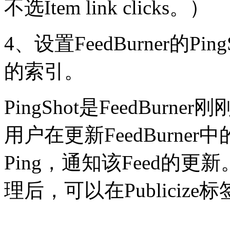
不选
Item link clicks
。）
4
、设置
FeedBurner
的
Ping
的索引。
PingShot
是
FeedBurner
刚
用户在更新
FeedBurner
中
Ping
，通知该
Feed
的更新
理后，可以在
Publicize
标