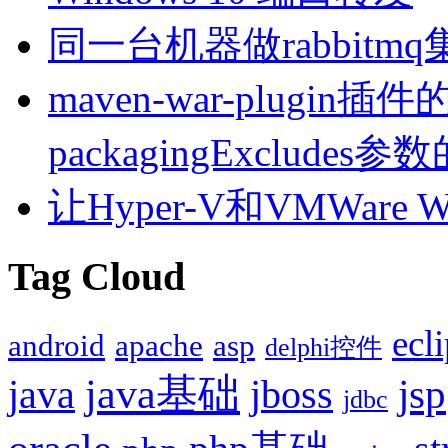
同一台机器做rabbitm
maven-war-plugin插件的
packagingExcludes
让Hyper-V和VMWare
Tag Cloud
ecl
android
apache
asp
delphi控件
java基础
jsp
java
jboss
jdbc