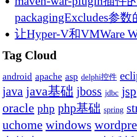
maven-war-plugin插件的
packagingExcludes
让Hyper-V和VMWare
Tag Cloud
ecl
android
apache
asp
delphi控件
java基础
jsp
java
jboss
jdbc
oracle
php基础
st
php
spring
uchome
windows
wordpre