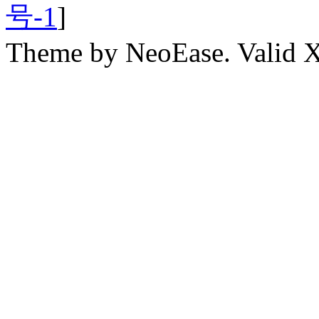
号-1
]
Theme by NeoEase. Valid 