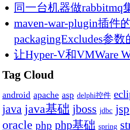
同一台机器做rabbitm
maven-war-plugin插件的
packagingExcludes
让Hyper-V和VMWare
Tag Cloud
ecl
android
apache
asp
delphi控件
java基础
jsp
java
jboss
jdbc
oracle
php基础
st
php
spring